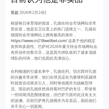
英超
2026年2月24日
根据每日体育报的报道，孔德在转会市场网站非常
受欢迎，他是后卫位置上的热门选择之一。孔德在
德国转会市场网站上拥有极高的身价，
https://www.cn218wellbet.com/
这基于他的稳定
发挥和多面性。巴萨对2026年夏天转会市场网站会
有所动作信誓旦旦，这是因为球队收到了诸多顶级
球队的问询，他们也因此充满信心。
在利物浦的引援名单中，孔德在列。切尔西对孔德
的兴趣非常浓厚，他们在球员还在为塞维利亚踢球
时就曾尝试将其引入，同时将他视作为战略型球
员。现在的孔德依然保持着对巴萨的专注，即使有
一些绯闻消息围绕着他，但巴萨方面对此没有太大
的波澜。目前巴萨将孔德视作为非卖品，因此他们
并不关心一切新闻。