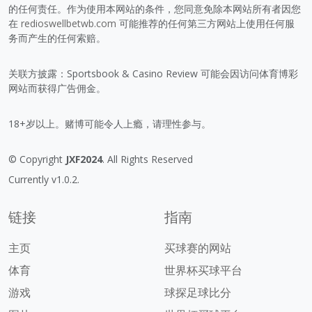
的任何责任。作为使用本网站的条件，您同意免除本网站所有者因您
在
redioswellbetwb.com
可能推荐的任何第三方网站上使用任何服
务而产生的任何索赔。
关联方披露：Sportsbook & Casino Review 可能会因访问体育博彩
网站而获得广告佣金。
18+岁以上。赌博可能令人上瘾，请理性参与。
© Copyright
JXF2024
. All Rights Reserved
Currently v1.0.2.
链接
指南
主页
买球赛的网站
体育
世界杯买球平台
游戏
球探足球比分