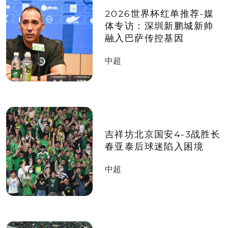
2026世界杯红单推荐-媒
体专访：深圳新鹏城新帅
融入巴萨传控基因
中超
吉祥坊北京国安4-3战胜长
春亚泰后球迷陷入困境
中超