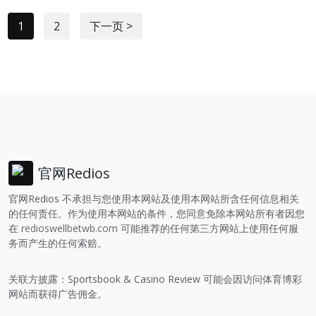
1
2
下一页 >
官网Redios
官网Redios 不承担与您使用本网站及使用本网站所含任何信息相关
的任何责任。作为使用本网站的条件，您同意免除本网站所有者因您
在
redioswellbetwb.com
可能推荐的任何第三方网站上使用任何服
务而产生的任何索赔。
关联方披露：Sportsbook & Casino Review 可能会因访问体育博彩
网站而获得广告佣金。