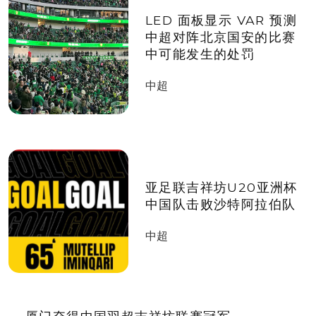
LED 面板显示 VAR 预测
中超对阵北京国安的比赛
中可能发生的处罚
中超
亚足联吉祥坊U20亚洲杯
中国队击败沙特阿拉伯队
中超