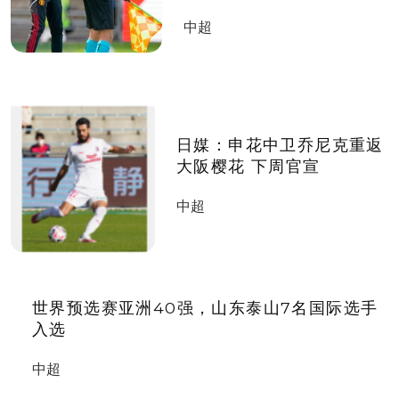
中超
日媒：申花中卫乔尼克重返
大阪樱花 下周官宣
中超
世界预选赛亚洲40强，山东泰山7名国际选手
入选
中超