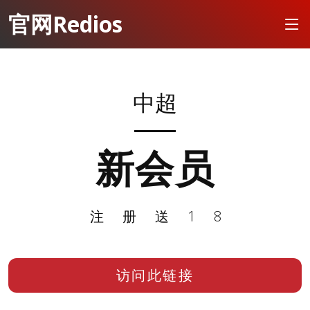
官网Redios
中超
新会员
注册送18
访问此链接