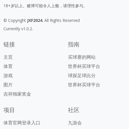
18+岁以上。赌博可能令人上瘾，请理性参与。
© Copyright
JXF2024
. All Rights Reserved
Currently v1.0.2.
链接
指南
主页
买球赛的网站
体育
世界杯买球平台
游戏
球探足球比分
图片
世界杯买球平台
吉祥独家奖金
项目
社区
体育官网登录入口
九游会