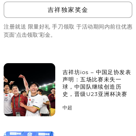
吉祥独家奖金
注册就送 限量好礼 手刀领取 于活动期间内前往优惠
页面”点击领取”彩金。
吉祥坊ios – 中国足协发表
声明：五场比赛未失一
球，中国队继续创造历
史，晋级U23亚洲杯决赛
中超