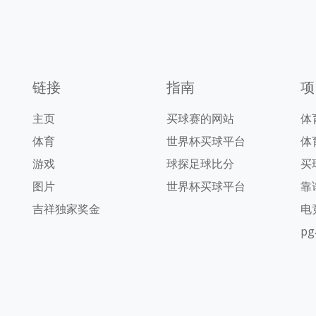
链接
指南
项
主页
买球赛的网站
体
体育
世界杯买球平台
体
游戏
球探足球比分
买
图片
世界杯买球平台
靠
吉祥独家奖金
电
p