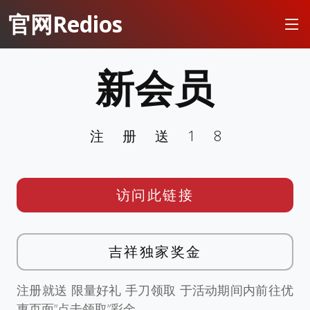
官网Redios
新会员
注册送18
访问此链接
吉祥独家奖金
注册就送 限量好礼 手刀领取 于活动期间内前往优
惠页面”点击领取”彩金。