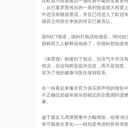
在欧冠小组赛最后一场比赛中输给皇家安
，从巴塞罗那传出的一系列报道很大程度上
中还没有随波逐流，并且已经进入了欧冠淘
德容之间发生争执的传言已被否认。
据RAC1报道，德科打电话给德容，询问
据称荷兰人解释说他病了，但德科想知道
《体育报》称接到了电话，但语气中并没有
情况，但这纯粹是提供信息，而不是指责。
容为了他的健康与医生保持联系。
在一份看起来像非官方俱乐部声明的报告中
不正确信息破坏俱乐部稳定的企图感到遗憾
事。
鉴于最近几周泄密事件大幅增加，哈维·埃
有可能发生变化——特别是考虑到所有泄