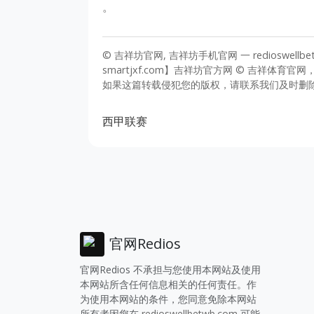
。
© 吉祥坊官网, 吉祥坊手机官网 一 redioswell
smartjxf.com】吉祥坊官方网 © 吉祥体育官
如果这篇转载侵犯您的版权，请联系我们及时删
西甲联赛
官网Redios
官网Redios 不承担与您使用本网站及使用
本网站所含任何信息相关的任何责任。作
为使用本网站的条件，您同意免除本网站
所有者因您在
redioswellbetwb.com
可能