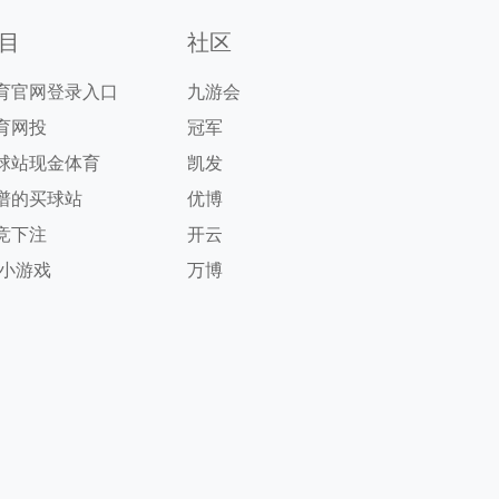
目
社区
育官网登录入口
九游会
育网投
冠军
球站现金体育
凯发
谱的买球站
优博
竞下注
开云
g小游戏
万博