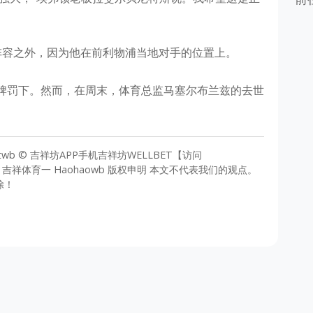
发阵容之外，因为他在前利物浦当地对手的位置上。
红牌罚下。然而，在周末，体育总监马塞尔布兰兹的去世
betwb © 吉祥坊APP手机吉祥坊WELLBET【访问
网，吉祥体育一 Haohaowb 版权申明 本文不代表我们的观点。
除！