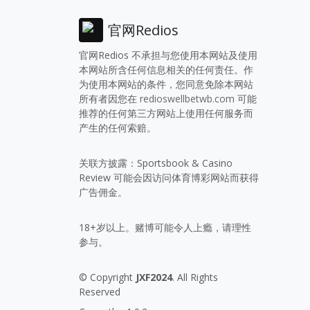
官网Redios
官网Redios 不承担与您使用本网站及使用
本网站所含任何信息相关的任何责任。作
为使用本网站的条件，您同意免除本网站
所有者因您在
redioswellbetwb.com
可能
推荐的任何第三方网站上使用任何服务而
产生的任何索赔。
关联方披露：Sportsbook & Casino
Review 可能会因访问体育博彩网站而获得
广告佣金。
18+岁以上。赌博可能令人上瘾，请理性
参与。
© Copyright
JXF2024
. All Rights
Reserved