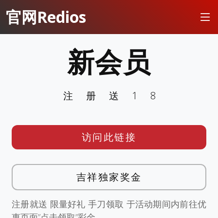
官网Redios
新会员
注册送18
访问此链接
吉祥独家奖金
注册就送 限量好礼 手刀领取 于活动期间内前往优
惠页面”点击领取”彩金。