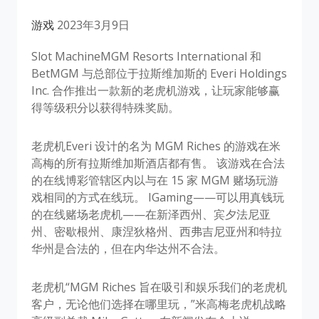
游戏
2023年3月9日
Slot MachineMGM Resorts International 和
BetMGM 与总部位于拉斯维加斯的 Everi Holdings
Inc. 合作推出一款新的老虎机游戏，让玩家能够赢
得等级积分以获得特殊奖励。
老虎机Everi 设计的名为 MGM Riches 的游戏在米
高梅的所有拉斯维加斯酒店都有售。 该游戏在合法
的在线博彩管辖区内以与在 15 家 MGM 赌场玩游
戏相同的方式在线玩。 IGaming——可以用真钱玩
的在线赌场老虎机——在新泽西州、宾夕法尼亚
州、密歇根州、康涅狄格州、西弗吉尼亚州和特拉
华州是合法的，但在内华达州不合法。
老虎机“MGM Riches 旨在吸引和娱乐我们的老虎机
客户，无论他们选择在哪里玩，”米高梅老虎机战略